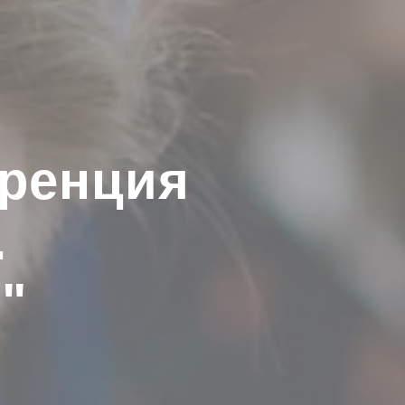
еренция
.
"